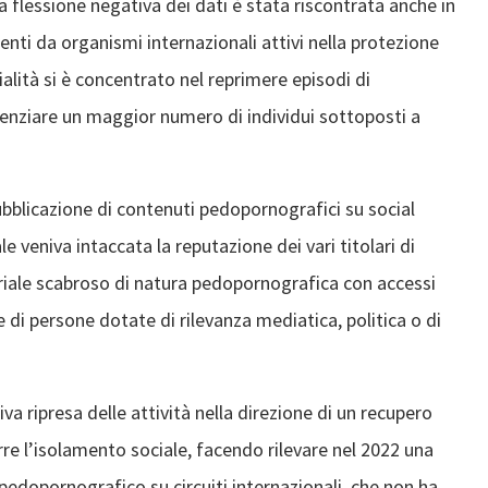
a flessione negativa dei dati è stata riscontrata anche in
nti da organismi internazionali attivi nella protezione
alità si è concentrato nel reprimere episodi di
videnziare un maggior numero di individui sottoposti a
pubblicazione di contenuti pedopornografici su social
 veniva intaccata la reputazione dei vari titolari di
teriale scabroso di natura pedopornografica con accessi
i e di persone dotate di rilevanza mediatica, politica o di
va ripresa delle attività nella direzione di un recupero
rre l’isolamento sociale, facendo rilevare nel 2022 una
 pedopornografico su circuiti internazionali, che non ha