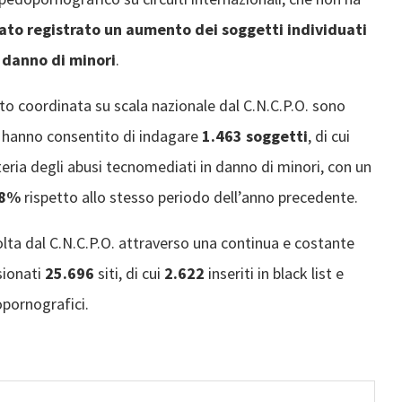
tato registrato un aumento dei soggetti individuati
n danno di minori
.
asto coordinata su scala nazionale dal C.N.C.P.O. sono
e hanno consentito di indagare
1.463 soggetti
, di cui
teria degli abusi tecnomediati in danno di minori, con un
8%
rispetto allo stesso periodo dell’anno precedente.
olta dal C.N.C.P.O. attraverso una continua e costante
sionati
25.696
siti, di cui
2.622
inseriti in black list e
pornografici.