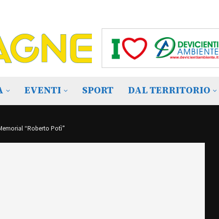
A
EVENTI
SPORT
DAL TERRITORIO
I° Memorial “Roberto Potì”