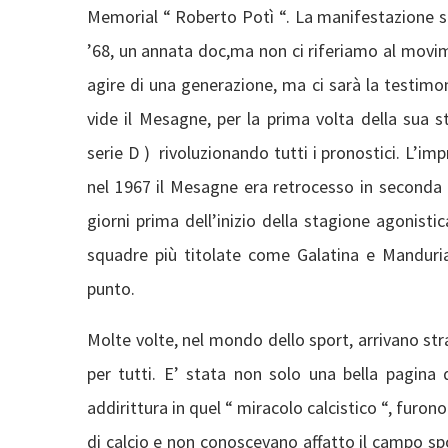
Memorial “ Roberto Potì “. La manifestazione sa
’68, un annata doc,ma non ci riferiamo al movi
agire di una generazione, ma ci sarà la testimo
vide il Mesagne, per la prima volta della sua st
serie D ) rivoluzionando tutti i pronostici. L’im
nel 1967 il Mesagne era retrocesso in seconda 
giorni prima dell’inizio della stagione agonisti
squadre più titolate come Galatina e Manduria
punto.
Molte volte, nel mondo dello sport, arrivano st
per tutti. E’ stata non solo una bella pagina 
addirittura in quel “ miracolo calcistico “, furo
di calcio e non conoscevano affatto il campo sp