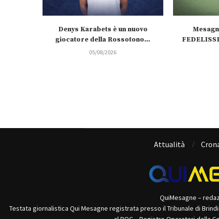
Denys Karabets è un nuovo
Mesagn
giocatore della Rossotono...
FEDELISSIM
05/08/2026
Attualità
Cron
QuiMesagne – reda
Testata giornalistica Qui Mesagne registrata presso il Tribunale di Brind
al ROC – Registro Operatori della C