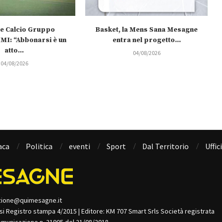
e Calcio Gruppo
Basket, la Mens Sana Mesagne
I: “Abbonarsi è un
entra nel progetto...
atto...
04/08/2026
04/08/2026
aca
Politica
eventi
Sport
Dal Territorio
Uffic
zione@quimesagne.it
isi Registro stampa 4/2015 | Editore: KM 707 Smart Srls Società registrata
omunicazione n. 31905 del 21/08/2018