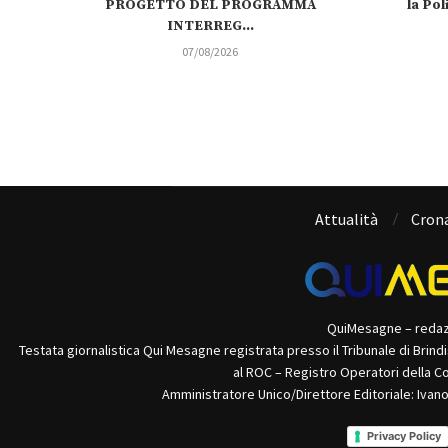
PROGETTO DEL PROGRAMMA
la Pol
INTERREG...
07/08/2026
Attualità
Cron
QuiMesagne – reda
Testata giornalistica Qui Mesagne registrata presso il Tribunale di Brind
al ROC – Registro Operatori della C
Amministratore Unico/Direttore Editoriale: Ivan
Privacy Policy