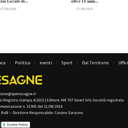
izia Locale di...
oltre 15 anni...
07/08/2026
07/08/2026
aca
Politica
eventi
Sport
Dal Territorio
Uffic
zione@quimesagne.it
isi Registro stampa 4/2015 | Editore: KM 707 Smart Srls Società registrata
omunicazione n. 31905 del 21/08/2018
o Rolli – Direttore Responsabile: Cosimo Saracino
Cookie Policy