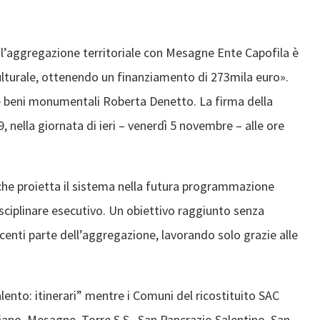
aggregazione territoriale con Mesagne Ente Capofila è
lturale, ottenendo un finanziamento di 273mila euro».
a e beni monumentali Roberta Denetto. La firma della
 nella giornata di ieri – venerdì 5 novembre – alle ore
o che proietta il sistema nella futura programmazione
sciplinare esecutivo. Un obiettivo raggiunto senza
enti parte dell’aggregazione, lavorando solo grazie alle
Salento: itinerari” mentre i Comuni del ricostituito SAC
atiano, Mesagne, Torre S.S., San Pancrazio Salentino, San