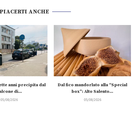
 PIACERTI ANCHE
tte anni precipita dal
Dal fico mandorlato alla “Special
alcone di...
box”: Alto Salento...
05/08/2026
05/08/2026