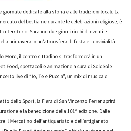
giornate dedicate alla storia e alle tradizioni locali. La
ercato del bestiame durante le celebrazioni religiose, è
tro territorio. Saranno due giorni ricchi di eventi e
 della primavera in un’atmosfera di festa e convivialità.
ldo Moro, il centro cittadino si trasformerà in un
eet Food, spettacoli e animazione a cura di SoloSole
certo live di “Io, Te e Puccia”, un mix di musica e
etto dello Sport, la Fiera di San Vincenzo Ferrer aprirà
gurazione e la benedizione della 101ª edizione. Dalle
tre il Mercatino dell’antiquariato e dell’artigianato
 “Puglia Eventi Antiquariando”, offrirà un viaggio nel