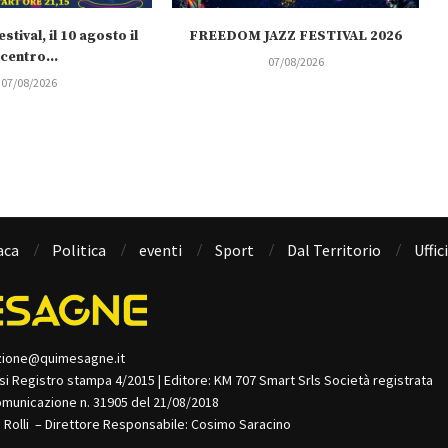
stival, il 10 agosto il
FREEDOM JAZZ FESTIVAL 2026
centro...
07/08/2026
07/08/2026
aca
Politica
eventi
Sport
Dal Territorio
Uffic
zione@quimesagne.it
isi Registro stampa 4/2015 | Editore: KM 707 Smart Srls Società registrata
omunicazione n. 31905 del 21/08/2018
o Rolli – Direttore Responsabile: Cosimo Saracino