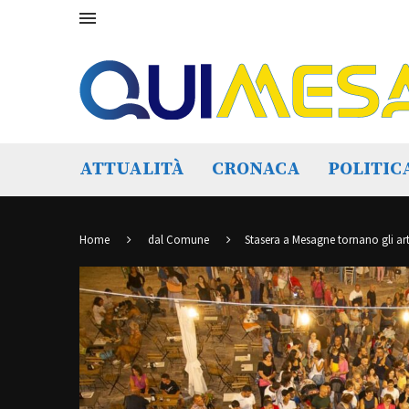
ATTUALITÀ
CRONACA
POLITIC
Home
dal Comune
Stasera a Mesagne tornano gli arti