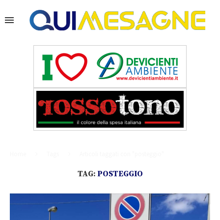
Home
Tags
Articoli taggati con "posteggio"
TAG:
POSTEGGIO