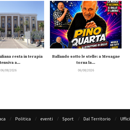
uliana resta in terapia
Ballando sotto le stelle: a Mesagne
tensiva a...
torna la...
06/08/2026
06/08/2026
aca
Politica
eventi
Sport
Dal Territorio
Uffic