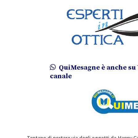
QuiMesagne è anche su 
canale
Tentano di portare via degli oggetti da Happy Ca