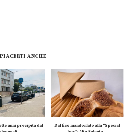
 PIACERTI ANCHE
tte anni precipita dal
Dal fico mandorlato alla “Special
alcone di...
box”: Alto Salento...