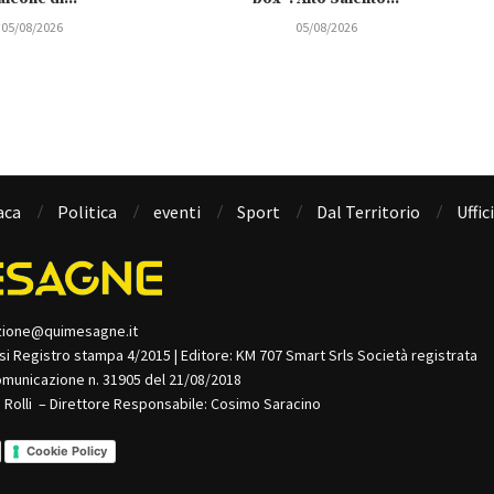
05/08/2026
05/08/2026
aca
Politica
eventi
Sport
Dal Territorio
Uffic
zione@quimesagne.it
isi Registro stampa 4/2015 | Editore: KM 707 Smart Srls Società registrata
omunicazione n. 31905 del 21/08/2018
o Rolli – Direttore Responsabile: Cosimo Saracino
Cookie Policy