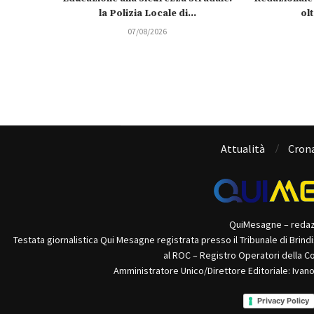
la Polizia Locale di...
olt
07/08/2026
Attualità
Cron
QuiMesagne – reda
Testata giornalistica Qui Mesagne registrata presso il Tribunale di Brind
al ROC – Registro Operatori della C
Amministratore Unico/Direttore Editoriale: Ivan
Privacy Policy