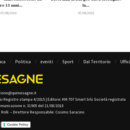
re 15 anni...
la...
07/08/2026
07/08/2026
aca
Politica
eventi
Sport
Dal Territorio
Uffic
zione@quimesagne.it
isi Registro stampa 4/2015 | Editore: KM 707 Smart Srls Società registrata
omunicazione n. 31905 del 21/08/2018
o Rolli – Direttore Responsabile: Cosimo Saracino
Cookie Policy