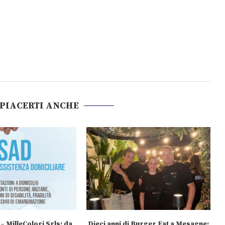
 PIACERTI ANCHE
– MilleColori Srls: da
Dieci anni di Burger Eat a Mesagne: