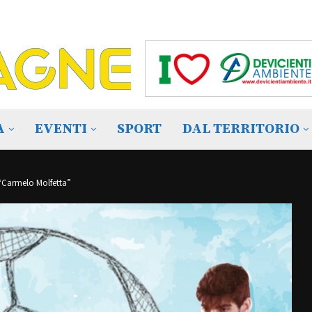
A
EVENTI
SPORT
DAL TERRITORIO
 “Carmelo Molfetta”