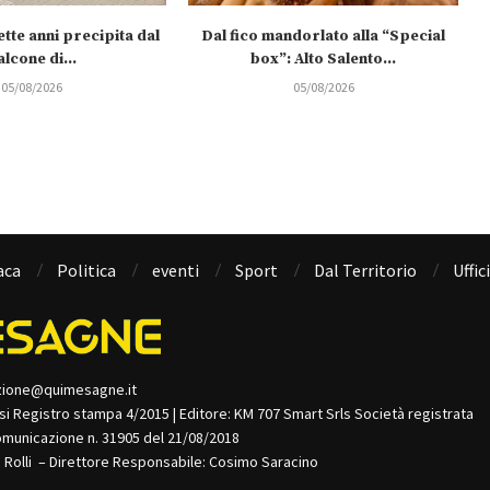
tte anni precipita dal
Dal fico mandorlato alla “Special
alcone di...
box”: Alto Salento...
05/08/2026
05/08/2026
aca
Politica
eventi
Sport
Dal Territorio
Uffic
zione@quimesagne.it
isi Registro stampa 4/2015 | Editore: KM 707 Smart Srls Società registrata
omunicazione n. 31905 del 21/08/2018
o Rolli – Direttore Responsabile: Cosimo Saracino