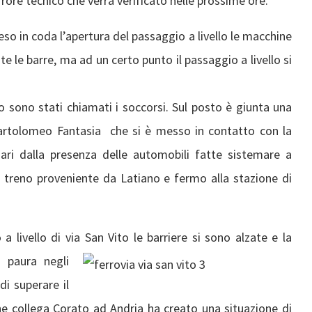
errore tecnico che verrà verificato nelle prossime ore.
so in coda l’apertura del passaggio a livello le macchine
e le barre, ma ad un certo punto il passaggio a livello si
to sono stati chiamati i soccorsi. Sul posto è giunta una
 Bartolomeo Fantasia che si è messo in contatto con la
inari dalla presenza delle automobili fatte sistemare a
al treno proveniente da Latiano e fermo alla stazione di
 livello di via San Vito le barriere si sono al
zate e la
 paura negli
di superare il
che collega Corato ad Andria ha creato una situazione di