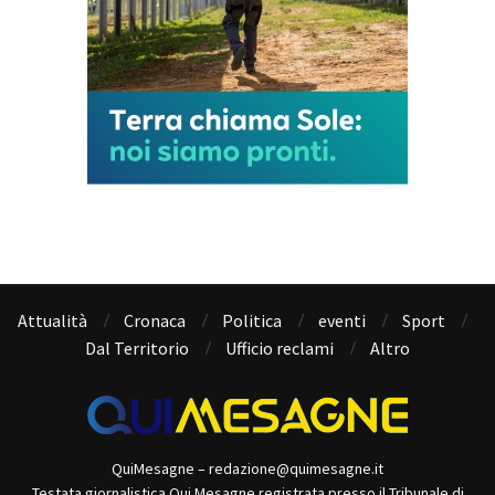
Attualità
Cronaca
Politica
eventi
Sport
Dal Territorio
Ufficio reclami
Altro
QuiMesagne – redazione@quimesagne.it
Testata giornalistica Qui Mesagne registrata presso il Tribunale di