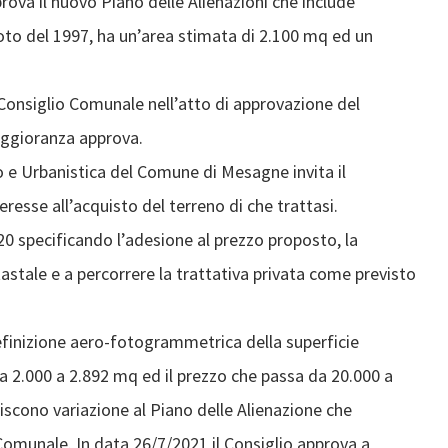
prova il nuovo Piano delle Alienazioni che include
foto del 1997, ha un’area stimata di 2.100 mq ed un
 Consiglio Comunale nell’atto di approvazione del
maggioranza approva.
io e Urbanistica del Comune di Mesagne invita il
esse all’acquisto del terreno di che trattasi.
20 specificando l’adesione al prezzo proposto, la
tastale e a percorrere la trattativa privata come previsto
efinizione aero-fotogrammetrica della superficie
da 2.000 a 2.892 mq ed il prezzo che passa da 20.000 a
iscono variazione al Piano delle Alienazione che
Comunale. In data 26/7/2021 il Consiglio approva a