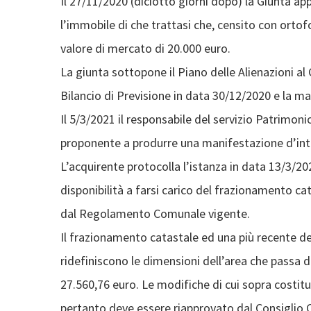
Il 27/11/2020 (diciotto giorni dopo) la Giunta ap
l’immobile di che trattasi che, censito con orto
valore di mercato di 20.000 euro.
La giunta sottopone il Piano delle Alienazioni al
Bilancio di Previsione in data 30/12/2020 e la 
Il 5/3/2021 il responsabile del servizio Patrimon
proponente a produrre una manifestazione d’inter
L’acquirente protocolla l’istanza in data 13/3/20
disponibilità a farsi carico del frazionamento ca
dal Regolamento Comunale vigente.
Il frazionamento catastale ed una più recente d
ridefiniscono le dimensioni dell’area che passa 
27.560,76 euro. Le modifiche di cui sopra costitu
pertanto deve essere riapprovato dal Consiglio 