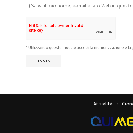
Salva il mio nome, e-mail e sito Web in ques
* Utilizzando questo modulo accetti la memorizzazione e la g
Attualità
Cron