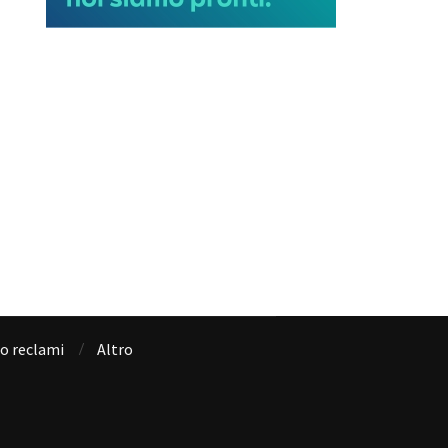
io reclami
Altro