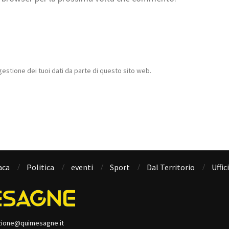
estione dei tuoi dati da parte di questo sito web.
aca
Politica
eventi
Sport
Dal Territorio
Uffic
zione@quimesagne.it