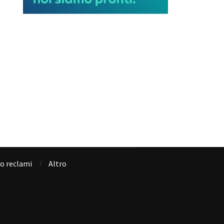
io reclami
Altro