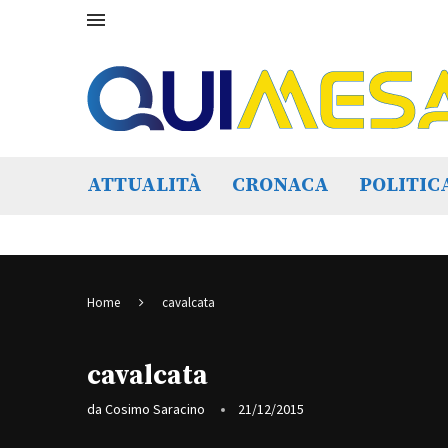
ATTUALITÀ
CRONACA
POLITIC
Home
cavalcata
cavalcata
da
Cosimo Saracino
21/12/2015