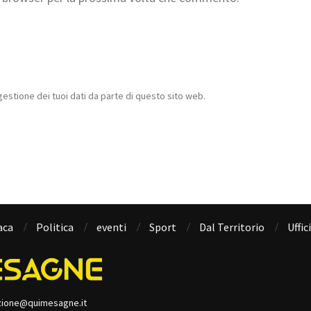
estione dei tuoi dati da parte di questo sito web.
aca
Politica
eventi
Sport
Dal Territorio
Uffic
zione@quimesagne.it