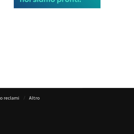
io reclami
Altro