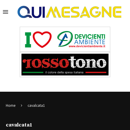
Home
cavalcata1
cavalcata1