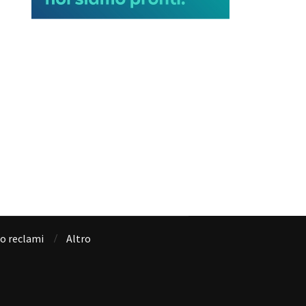
io reclami
Altro