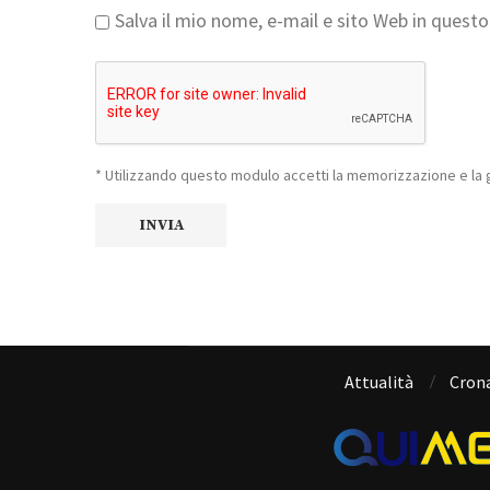
Salva il mio nome, e-mail e sito Web in ques
* Utilizzando questo modulo accetti la memorizzazione e la g
Attualità
Cron