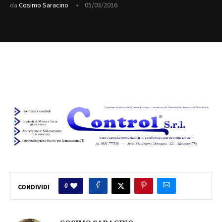
da
Cosimo Saracino
05/03/2016
0
CONDIVIDI