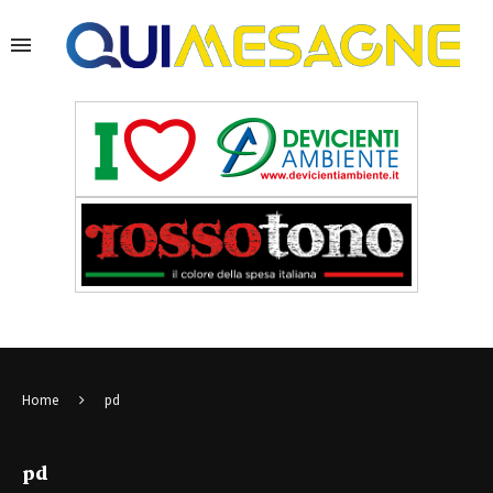
Home
pd
pd