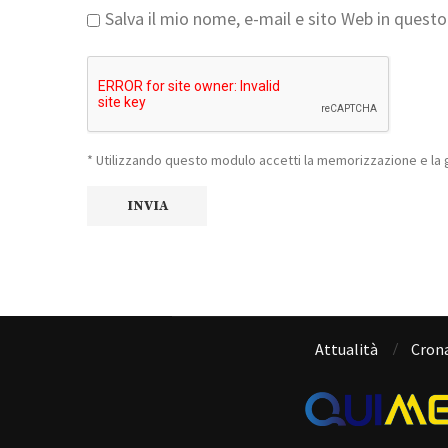
Salva il mio nome, e-mail e sito Web in ques
* Utilizzando questo modulo accetti la memorizzazione e la g
Attualità
Cron