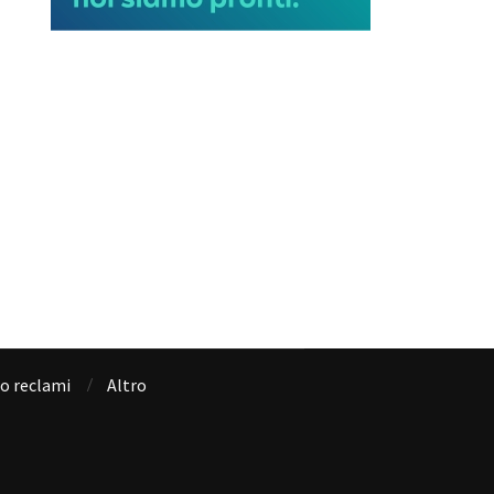
io reclami
Altro