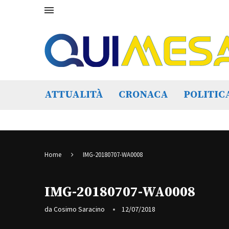
ATTUALITÀ
CRONACA
POLITIC
Home
IMG-20180707-WA0008
IMG-20180707-WA0008
da
Cosimo Saracino
12/07/2018