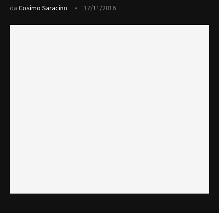
da
Cosimo Saracino
17/11/2016