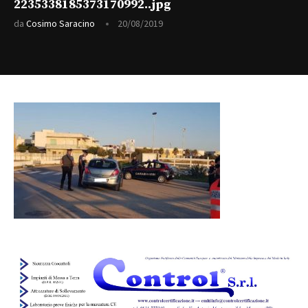
2235338185373170992..jpg
da
Cosimo Saracino
20/08/2019