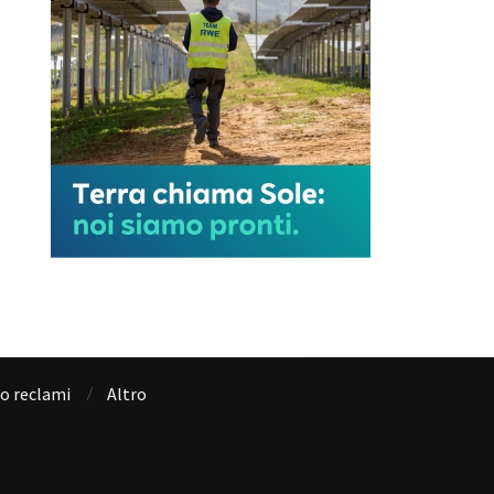
io reclami
Altro