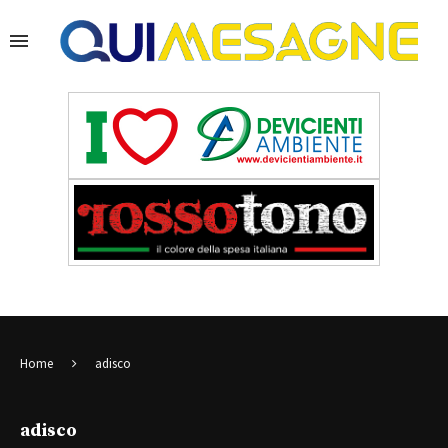
Home
adisco
adisco