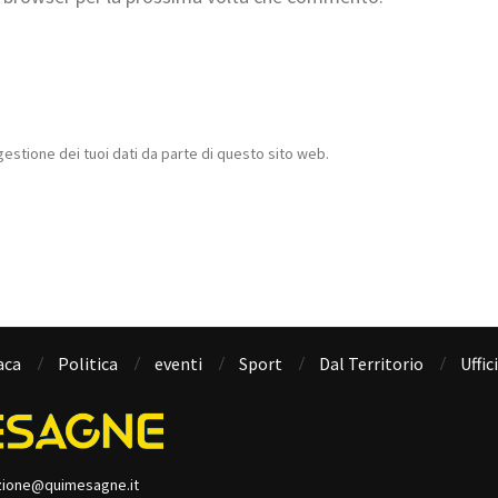
estione dei tuoi dati da parte di questo sito web.
aca
Politica
eventi
Sport
Dal Territorio
Uffic
zione@quimesagne.it