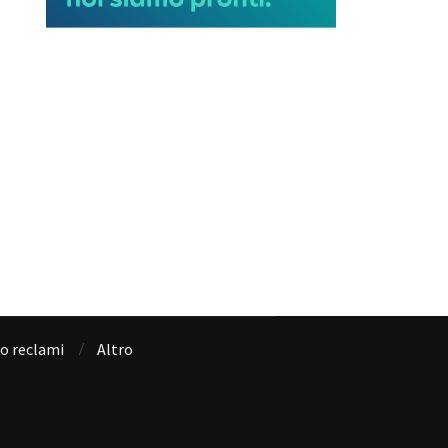
io reclami
Altro