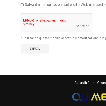
Salva il mio nome, e-mail e sito Web in ques
* Utilizzando questo modulo accetti la memorizzazione e la g
Attualità
Cron