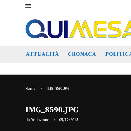
ATTUALITÀ
CRONACA
POLITIC
Home
IMG_8590.JPG
IMG_8590.JPG
da
Redazione
05/12/2015