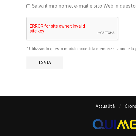
Salva il mio nome, e-mail e sito Web in ques
* Utilizzando questo modulo accetti la memorizzazione e la g
Attualità
Cron