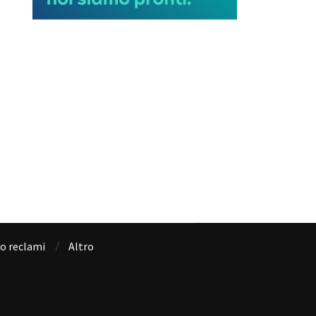
io reclami
Altro