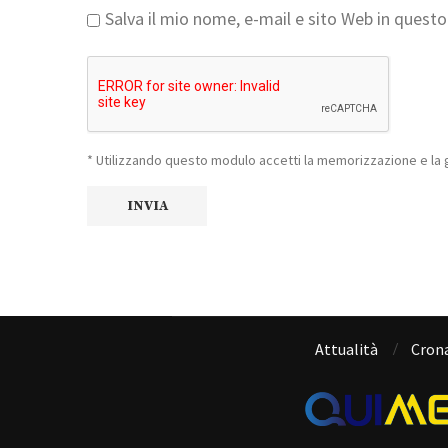
Salva il mio nome, e-mail e sito Web in ques
* Utilizzando questo modulo accetti la memorizzazione e la g
Attualità
Cron