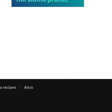
io reclami
Altro