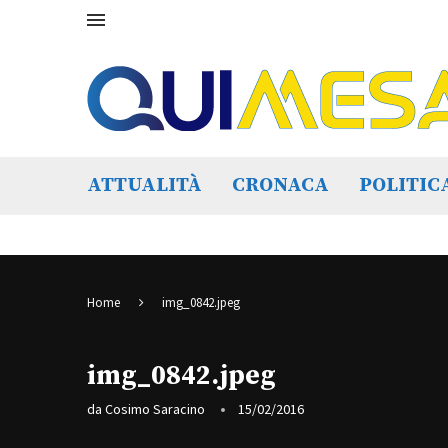
ATTUALITÀ
CRONACA
POLITIC
Home
img_0842.jpeg
img_0842.jpeg
da
Cosimo Saracino
15/02/2016