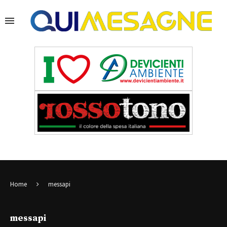
Home
messapi
messapi