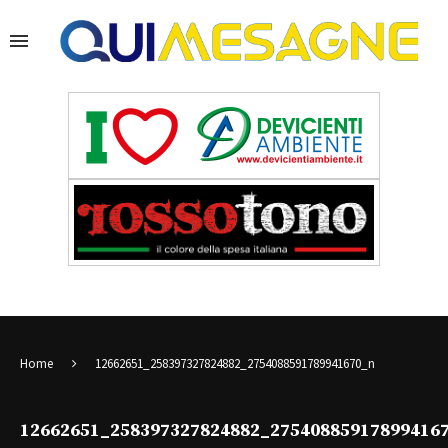
Home
12662651_258397327824882_2754088591789941670_n
12662651_258397327824882_27540885917899416