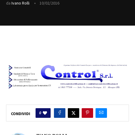
da
Ivano Rolli
10/02/2016
0
CONDIVIDI