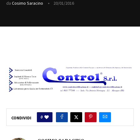
da
Cosimo Saracino
20/01/2016
0
CONDIVIDI