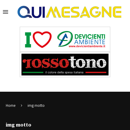
Home
img motto
img motto