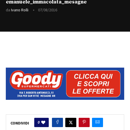
emanuele_immacolata_mesagne
da
Ivano Rolli
07/08/2016
0
CONDIVIDI