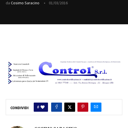
da
Cosimo Saracino
01/03/2016
0
CONDIVIDI