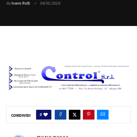
da
Ivano Rolli
04/01/2016
0
CONDIVIDI