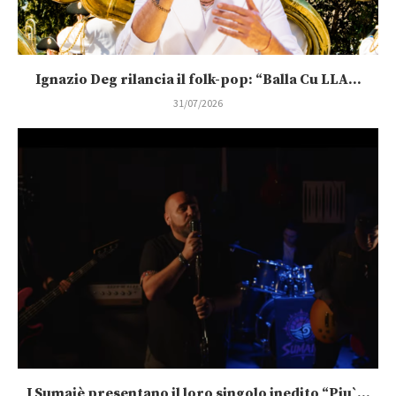
Ignazio Deg rilancia il folk-pop: “Balla Cu LLA...
31/07/2026
I Sumaiè presentano il loro singolo inedito “Piu`...