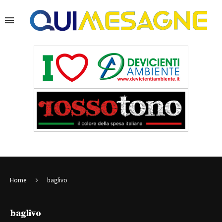
Home
baglivo
baglivo