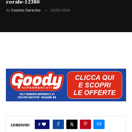
corale-12380
da
Cosimo Saracino
16/03/2016
0
CONDIVIDI