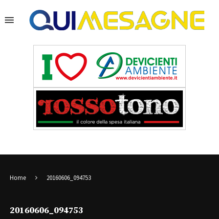
Home
20160606_094753
20160606_094753