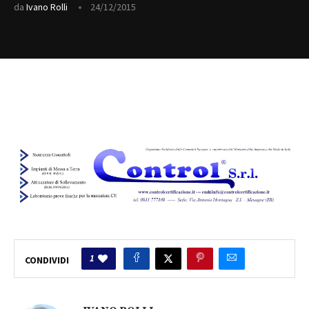
da
Ivano Rolli
24/12/2015
1
CONDIVIDI