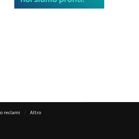
io reclami
Altro