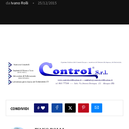
da
Ivano Rolli
25/12/2015
0
CONDIVIDI