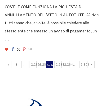
COS’E’ E COME FUNZIONA LA RICHIESTA DI
ANNULLAMENTO DELL’ATTO IN AUTOTUTELA? Non
tutti sanno che, a volte, è possibile chiedere allo
stesso ente che emesso un avviso di pagamento, un
…
1
…
2.280
2.281
2.282
2.283
2.284
…
2.304